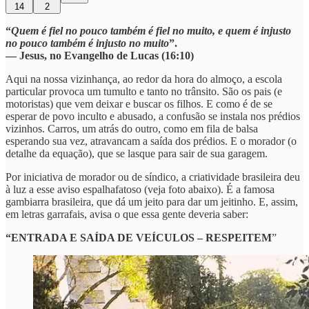
14
2
“
Quem é fiel no pouco também é fiel no muito, e quem é injusto
no pouco também é injusto no muito
”.
— Jesus, no Evangelho de Lucas (16:10)
Aqui na nossa vizinhança, ao redor da hora do almoço, a escola
particular provoca um tumulto e tanto no trânsito. São os pais (e
motoristas) que vem deixar e buscar os filhos. E como é de se
esperar de povo inculto e abusado, a confusão se instala nos prédios
vizinhos. Carros, um atrás do outro, como em fila de balsa
esperando sua vez, atravancam a saída dos prédios. E o morador (o
detalhe da equação), que se lasque para sair de sua garagem.
Por iniciativa de morador ou de síndico, a criatividade brasileira deu
à luz a esse aviso espalhafatoso (veja foto abaixo). É a famosa
gambiarra brasileira, que dá um jeito para dar um jeitinho. E, assim,
em letras garrafais, avisa o que essa gente deveria saber:
“ENTRADA E SAÍDA DE VEÍCULOS – RESPEITEM
”