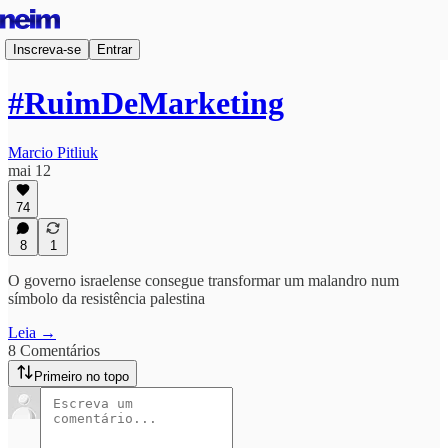
Inscreva-se
Entrar
#RuimDeMarketing
Marcio Pitliuk
mai 12
74
8
1
O governo israelense consegue transformar um malandro num
símbolo da resistência palestina
Leia →
8 Comentários
Primeiro no topo