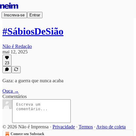
Inscreva-se
Entrar
#SábiosDeSião
Não é Redação
mai 12, 2025
23
Gaza: a guerra que nunca acaba
Ouça →
Comentários
© 2026 Não é Imprensa
·
Privacidade
∙
Termos
∙
Aviso de coleta
Comece seu Substack