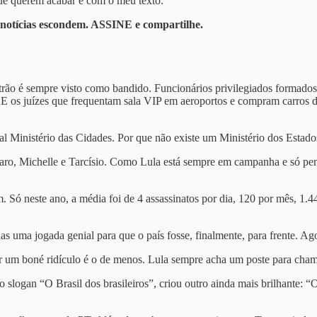
ue querem acabar é com o meu texto.
 notícias escondem. ASSINE e compartilhe.
patrão é sempre visto como bandido. Funcionários privilegiados forma
 E os juízes que frequentam sala VIP em aeroportos e compram carros 
l Ministério das Cidades. Por que não existe um Ministério dos Estad
ro, Michelle e Tarcísio. Como Lula está sempre em campanha e só pensa
m. Só neste ano, a média foi de 4 assassinatos por dia, 120 por mês, 1.
as uma jogada genial para que o país fosse, finalmente, para frente. Ago
ar um boné ridículo é o de menos. Lula sempre acha um poste para cham
logan “O Brasil dos brasileiros”, criou outro ainda mais brilhante: “O