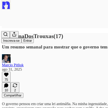
#SemanaDosTrouxas(17)
Inscreva-se
Entrar
Um resumo semanal para mostrar que o governo tem c
Marcio Pitliuk
ago 31, 2025
75
10
2
Compartilhar
O governo pensou em criar uma lei antimáfia. Na minha ingenuidade, 