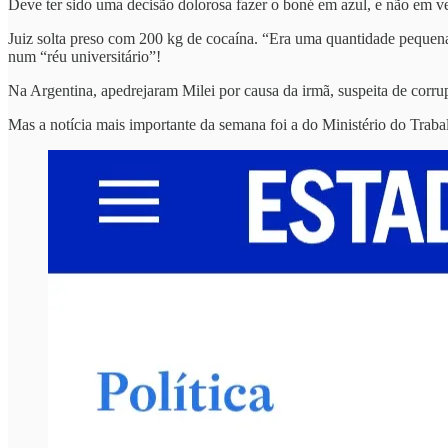
Deve ter sido uma decisão dolorosa fazer o boné em azul, e não em ve
Juiz solta preso com 200 kg de cocaína. “Era uma quantidade pequena
num “réu universitário”!
Na Argentina, apedrejaram Milei por causa da irmã, suspeita de corru
Mas a notícia mais importante da semana foi a do Ministério do Trabalh