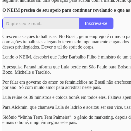
seguinte, anunciaram uma operação para acabar com a máfia. Acho q
O NEIM precisa do seu apoio para continuar revelando o que as
Inscreva-se
Crescem as ações trabalhistas. No Brasil, gerar emprego é crime: o 
com ações trabalhistas alegando terem sido ingenuamente enganados.
desses privilegiados. Dever o tal do sprit de corps.
Lendo o NEIM, descobri que Jader Barbalho Filho é ministro de um ta
A pesquisa Paraná informa que Lula perde em São Paulo para Bolsona
Bozo, Michelle e Tarcísio.
Por falar em governo do amor, os feminicídios no Brasil não arrefece
por ano. Só com muito amor para acreditar neste país.
Lula reúne os 39 ministros e coloca bonés em todos eles. Faltava apen
Para Alckmin, que chamava Lula de ladrão e aceitou ser seu vice, us
Sidônio “Minha Terra Tem Palmeira”, o gênio do marketing, depois do s
e mais o boné, ninguém segura este país.