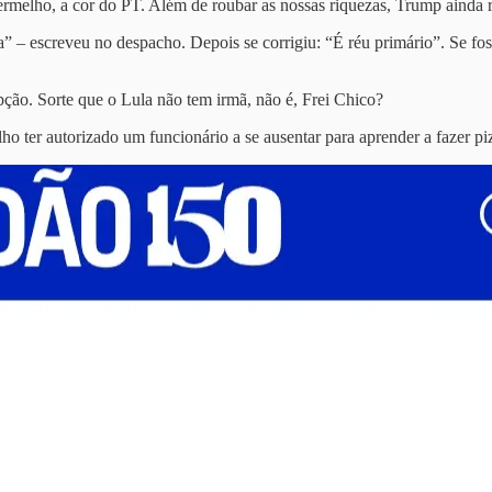
rmelho, a cor do PT. Além de roubar as nossas riquezas, Trump ainda r
” – escreveu no despacho. Depois se corrigiu: “É réu primário”. Se fo
pção. Sorte que o Lula não tem irmã, não é, Frei Chico?
o ter autorizado um funcionário a se ausentar para aprender a fazer pizz