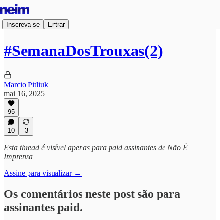
Inscreva-se
Entrar
#SemanaDosTrouxas(2)
Marcio Pitliuk
mai 16, 2025
95
10
3
Esta thread é visível apenas para paid assinantes de Não É
Imprensa
Assine para visualizar →
Os comentários neste post são para
assinantes paid.