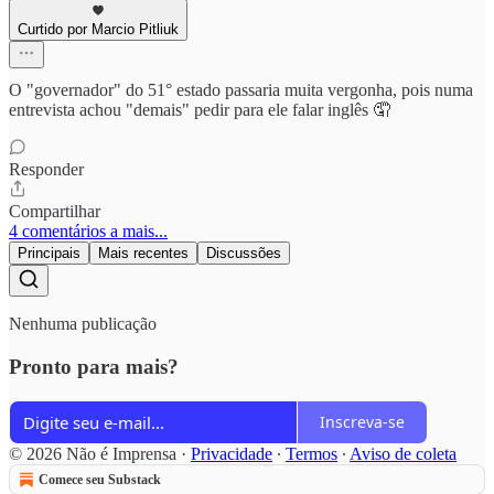
Curtido por Marcio Pitliuk
O "governador" do 51° estado passaria muita vergonha, pois numa
entrevista achou "demais" pedir para ele falar inglês 🤦
Responder
Compartilhar
4 comentários a mais...
Principais
Mais recentes
Discussões
Nenhuma publicação
Pronto para mais?
Inscreva-se
© 2026 Não é Imprensa
·
Privacidade
∙
Termos
∙
Aviso de coleta
Comece seu Substack