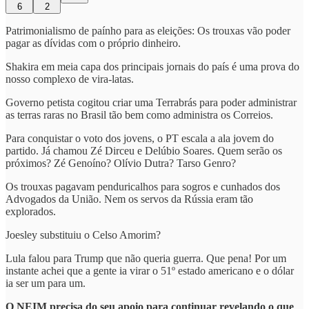
6
2
Patrimonialismo de paínho para as eleições: Os trouxas vão poder
pagar as dívidas com o próprio dinheiro.
Shakira em meia capa dos principais jornais do país é uma prova do
nosso complexo de vira-latas.
Governo petista cogitou criar uma Terrabrás para poder administrar
as terras raras no Brasil tão bem como administra os Correios.
Para conquistar o voto dos jovens, o PT escala a ala jovem do
partido. Já chamou Zé Dirceu e Delúbio Soares. Quem serão os
próximos? Zé Genoíno? Olívio Dutra? Tarso Genro?
Os trouxas pagavam penduricalhos para sogros e cunhados dos
Advogados da União. Nem os servos da Rússia eram tão
explorados.
Joesley substituiu o Celso Amorim?
Lula falou para Trump que não queria guerra. Que pena! Por um
instante achei que a gente ia virar o 51º estado americano e o dólar
ia ser um para um.
O NEIM precisa do seu apoio para continuar revelando o que