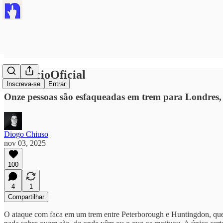
#SilêncioOficial
Inscreva-se
Entrar
Onze pessoas são esfaqueadas em trem para Londres, 
Diogo Chiuso
nov 03, 2025
100
4
1
Compartilhar
O ataque com faca em um trem entre Peterborough e Huntingdon, que d