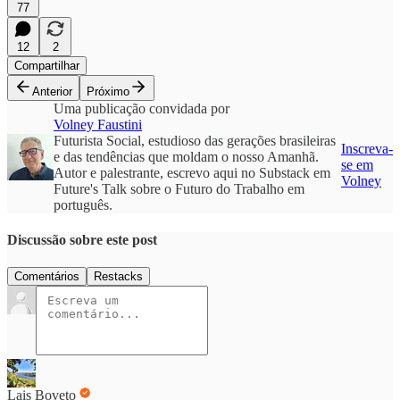
77
12
2
Compartilhar
Anterior
Próximo
Uma publicação convidada por
Volney Faustini
Futurista Social, estudioso das gerações brasileiras
Inscreva-
e das tendências que moldam o nosso Amanhã.
se em
Autor e palestrante, escrevo aqui no Substack em
Volney
Future's Talk sobre o Futuro do Trabalho em
português.
Discussão sobre este post
Comentários
Restacks
Lais Boveto