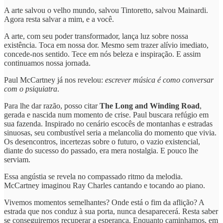
A arte salvou o velho mundo, salvou Tintoretto, salvou Mainardi.
Agora resta salvar a mim, e a você.
A arte, com seu poder transformador, lança luz sobre nossa
existência. Toca em nossa dor. Mesmo sem trazer alívio imediato,
concede-nos sentido. Tece em nós beleza e inspiração. E assim
continuamos nossa jornada.
Paul McCartney já nos revelou:
escrever música é como conversar
com o psiquiatra
.
Para lhe dar razão, posso citar
The Long and Winding Road
,
gerada e nascida num momento de crise. Paul buscara refúgio em
sua fazenda. Inspirado no cenário escocês de montanhas e estradas
sinuosas, seu combustível seria a melancolia do momento que vivia.
Os desencontros, incertezas sobre o futuro, o vazio existencial,
diante do sucesso do passado, era mera nostalgia. E pouco lhe
serviam.
Essa angústia se revela no compassado ritmo da melodia.
McCartney imaginou Ray Charles cantando e tocando ao piano.
Vivemos momentos semelhantes? Onde está o fim da aflição? A
estrada que nos conduz à sua porta, nunca desaparecerá. Resta saber
se conseguiremos recuperar a esperança. Enquanto caminhamos, em