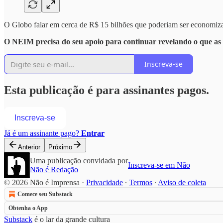
O Globo falar em cerca de R$ 15 bilhões que poderiam ser economizad
O NEIM precisa do seu apoio para continuar revelando o que as
Inscreva-se
Esta publicação é para assinantes pagos.
Inscreva-se
Já é um assinante pago?
Entrar
Anterior
Próximo
Uma publicação convidada por
Inscreva-se em Não
Não é Redação
© 2026 Não é Imprensa
·
Privacidade
∙
Termos
∙
Aviso de coleta
Comece seu Substack
Obtenha o App
Substack
é o lar da grande cultura