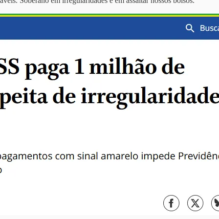
náveis. Soberano em irregularidades e em assaltar nossos bolsos.