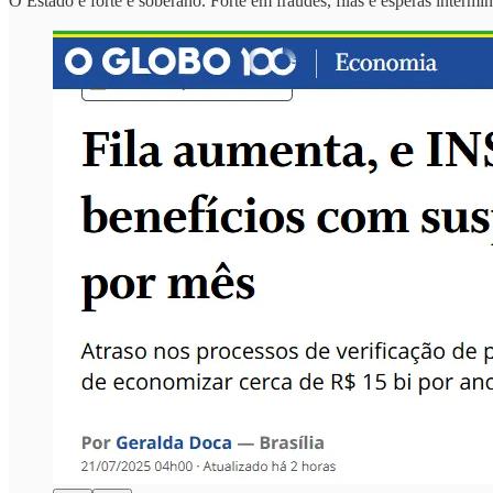
O Estado é forte e soberano. Forte em fraudes, filas e esperas intermi