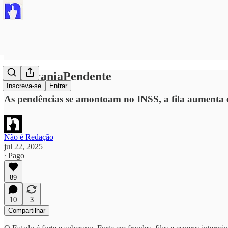
#SoberaniaPendente
Inscreva-se
Entrar
As pendências se amontoam no INSS, a fila aumenta e 
Não é Redação
jul 22, 2025
∙ Pago
89
10
3
Compartilhar