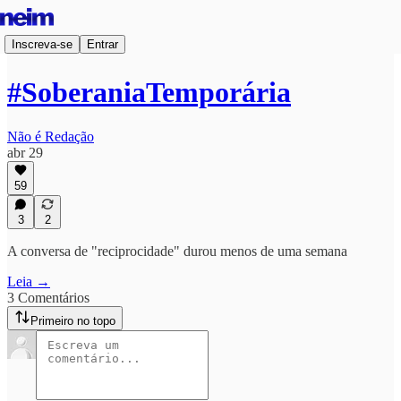
Inscreva-se
Entrar
#SoberaniaTemporária
Não é Redação
abr 29
59
3
2
A conversa de "reciprocidade" durou menos de uma semana
Leia →
3 Comentários
Primeiro no topo