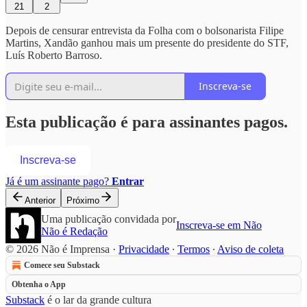
21
2
Depois de censurar entrevista da Folha com o bolsonarista Filipe
Martins, Xandão ganhou mais um presente do presidente do STF,
Luís Roberto Barroso.
Inscreva-se
Esta publicação é para assinantes pagos.
Inscreva-se
Já é um assinante pago?
Entrar
Anterior
Próximo
Uma publicação convidada por
Inscreva-se em Não
Não é Redação
© 2026 Não é Imprensa
·
Privacidade
∙
Termos
∙
Aviso de coleta
Comece seu Substack
Obtenha o App
Substack
é o lar da grande cultura