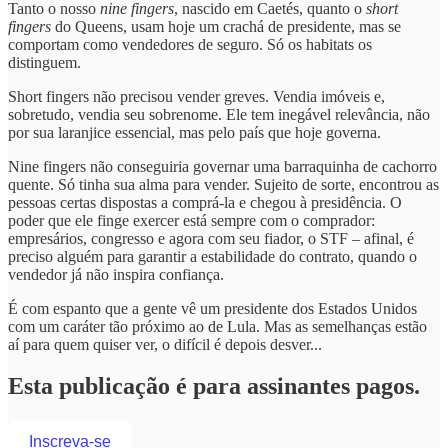
Tanto o nosso
nine fingers
, nascido em Caetés, quanto o
short
fingers
do Queens, usam hoje um crachá de presidente, mas se
comportam como vendedores de seguro. Só os habitats os
distinguem.
Short fingers não precisou vender greves. Vendia imóveis e,
sobretudo, vendia seu sobrenome. Ele tem inegável relevância, não
por sua laranjice essencial, mas pelo país que hoje governa.
Nine fingers não conseguiria governar uma barraquinha de cachorro
quente. Só tinha sua alma para vender. Sujeito de sorte, encontrou as
pessoas certas dispostas a comprá-la e chegou à presidência. O
poder que ele finge exercer está sempre com o comprador:
empresários, congresso e agora com seu fiador, o STF – afinal, é
preciso alguém para garantir a estabilidade do contrato, quando o
vendedor já não inspira confiança.
É com espanto que a gente vê um presidente dos Estados Unidos
com um caráter tão próximo ao de Lula. Mas as semelhanças estão
aí para quem quiser ver, o difícil é depois desver...
Esta publicação é para assinantes pagos.
Inscreva-se