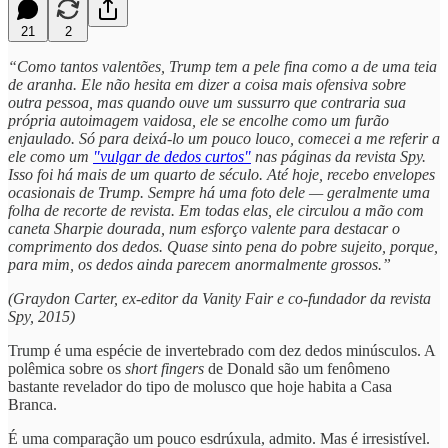
21
2
“Como tantos valentões, Trump tem a pele fina como a de uma teia
de aranha. Ele não hesita em dizer a coisa mais ofensiva sobre
outra pessoa, mas quando ouve um sussurro que contraria sua
própria autoimagem vaidosa, ele se encolhe como um furão
enjaulado. Só para deixá-lo um pouco louco, comecei a me referir a
ele como um
"vulgar de dedos curtos"
nas páginas da revista Spy.
Isso foi há mais de um quarto de século. Até hoje, recebo envelopes
ocasionais de Trump. Sempre há uma foto dele — geralmente uma
folha de recorte de revista. Em todas elas, ele circulou a mão com
caneta Sharpie dourada, num esforço valente para destacar o
comprimento dos dedos. Quase sinto pena do pobre sujeito, porque,
para mim, os dedos ainda parecem anormalmente grossos.”
(Graydon Carter, ex-editor da Vanity Fair e co-fundador da revista
Spy, 2015)
Trump é uma espécie de invertebrado com dez dedos minúsculos. A
polêmica sobre os
short fingers
de Donald são um fenômeno
bastante revelador do tipo de molusco que hoje habita a Casa
Branca.
É uma comparação um pouco esdrúxula, admito. Mas é irresistível.