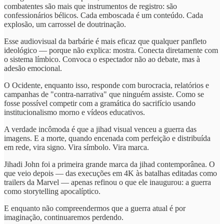
combatentes são mais que instrumentos de registro: são
confessionários bélicos. Cada emboscada é um conteúdo. Cada
explosão, um carrossel de doutrinação.
Esse audiovisual da barbárie é mais eficaz que qualquer panfleto
ideológico — porque não explica: mostra. Conecta diretamente com
o sistema límbico. Convoca o espectador não ao debate, mas à
adesão emocional.
O Ocidente, enquanto isso, responde com burocracia, relatórios e
campanhas de "contra-narrativa" que ninguém assiste. Como se
fosse possível competir com a gramática do sacrifício usando
institucionalismo morno e vídeos educativos.
A verdade incômoda é que a jihad visual venceu a guerra das
imagens. E a morte, quando encenada com perfeição e distribuída
em rede, vira signo. Vira símbolo. Vira marca.
Jihadi John foi a primeira grande marca da jihad contemporânea. O
que veio depois — das execuções em 4K às batalhas editadas como
trailers da Marvel — apenas refinou o que ele inaugurou: a guerra
como storytelling apocalíptico.
E enquanto não compreendermos que a guerra atual é por
imaginação, continuaremos perdendo.