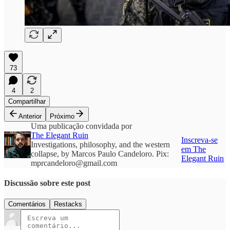
73
4
2
Compartilhar
Anterior
Próximo
Uma publicação convidada por
The Elegant Ruin
Inscreva-se
Investigations, philosophy, and the western
em The
collapse, by Marcos Paulo Candeloro. Pix:
Elegant Ruin
mprcandeloro@gmail.com
Discussão sobre este post
Comentários
Restacks