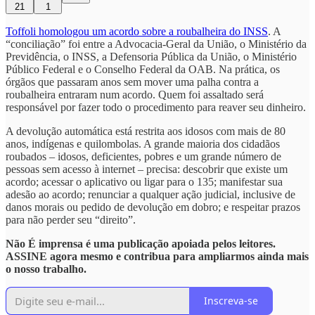
21
1
Toffoli homologou um acordo sobre a roubalheira do INSS
. A
“conciliação” foi entre a Advocacia-Geral da União, o Ministério da
Previdência, o INSS, a Defensoria Pública da União, o Ministério
Público Federal e o Conselho Federal da OAB. Na prática, os
órgãos que passaram anos sem mover uma palha contra a
roubalheira entraram num acordo. Quem foi assaltado será
responsável por fazer todo o procedimento para reaver seu dinheiro.
A devolução automática está restrita aos idosos com mais de 80
anos, indígenas e quilombolas. A grande maioria dos cidadãos
roubados – idosos, deficientes, pobres e um grande número de
pessoas sem acesso à internet – precisa: descobrir que existe um
acordo; acessar o aplicativo ou ligar para o 135; manifestar sua
adesão ao acordo; renunciar a qualquer ação judicial, inclusive de
danos morais ou pedido de devolução em dobro; e respeitar prazos
para não perder seu “direito”.
Não É imprensa é uma publicação apoiada pelos leitores.
ASSINE agora mesmo e contribua para ampliarmos ainda mais
o nosso trabalho.
Inscreva-se