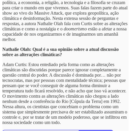
política, a economia, a religião, a tecnologia e a filosofia se cruzam
para criar o mundo em que vivemos. Suas falas fazem parte do atual
show ao vivo do Massive Attack, que explora geopolítica, ação
climática e desinformação. Nesta extensa sessão de perguntas e
respostas, a autora Nathalie Olah fala com Curtis sobre as alterações
climáticas e como a nostalgia e o
doomerismo
estão a afetar a nossa
capacidade de nos organizarmos e de imaginarmos um amanhã
melhor.
Nathalie Olah: Qual é a sua opinião sobre a atual discussão
sobre as alterações climáticas?
Adam Curtis: Estou entediado pela forma como as alterações
climáticas são discutidas porque parece ignorar completamente a
questão central do poder. A discussão é dominada por… não por
tecnocratas, mas por pessoas com mentalidade técnica; pessoas que
pensam que se você conseguir de alguma forma diminuir a
temperatura tudo ficará resolvido, e não acho que isso vá acontecer.
O movimento contra as alterações climáticas não chegou a lado
nenhum desde a conferência do Rio [Cúpula da Terra] em 1992.
Nessa altura, os cientistas que concebiam o problema como um
sistema que simplesmente precisava de ser estabilizado assumiram o
controle e, por se tratar de um modelo poderoso, que se infiltrou em
nossa sociedade como um todo.