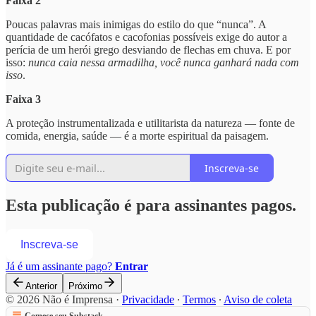
Faixa 2
Poucas palavras mais inimigas do estilo do que “nunca”. A
quantidade de cacófatos e cacofonias possíveis exige do autor a
perícia de um herói grego desviando de flechas em chuva. E por
isso:
nunca caia nessa armadilha, você nunca ganhará nada com
isso
.
Faixa 3
A proteção instrumentalizada e utilitarista da natureza — fonte de
comida, energia, saúde — é a morte espiritual da paisagem.
Inscreva-se
Esta publicação é para assinantes pagos.
Inscreva-se
Já é um assinante pago?
Entrar
Anterior
Próximo
© 2026 Não é Imprensa
·
Privacidade
∙
Termos
∙
Aviso de coleta