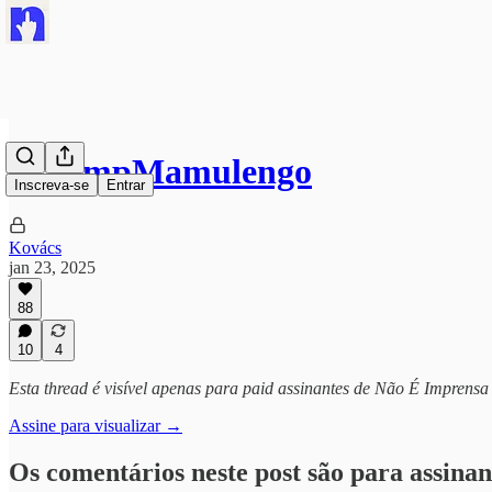
#TrumpMamulengo
Inscreva-se
Entrar
Kovács
jan 23, 2025
88
10
4
Esta thread é visível apenas para paid assinantes de Não É Imprensa
Assine para visualizar →
Os comentários neste post são para assinan