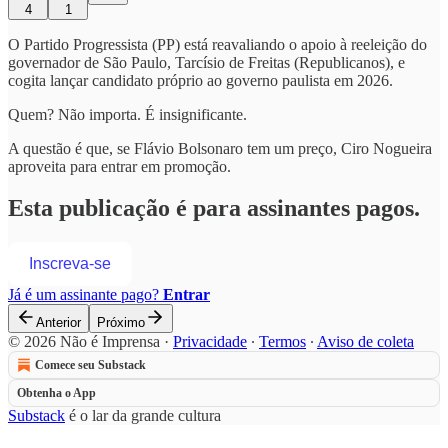
4
1
O Partido Progressista (PP) está reavaliando o apoio à reeleição do
governador de São Paulo, Tarcísio de Freitas (Republicanos), e
cogita lançar candidato próprio ao governo paulista em 2026.
Quem? Não importa. É insignificante.
A questão é que, se Flávio Bolsonaro tem um preço, Ciro Nogueira
aproveita para entrar em promoção.
Esta publicação é para assinantes pagos.
Inscreva-se
Já é um assinante pago?
Entrar
Anterior
Próximo
© 2026 Não é Imprensa
·
Privacidade
∙
Termos
∙
Aviso de coleta
Comece seu Substack
Obtenha o App
Substack
é o lar da grande cultura