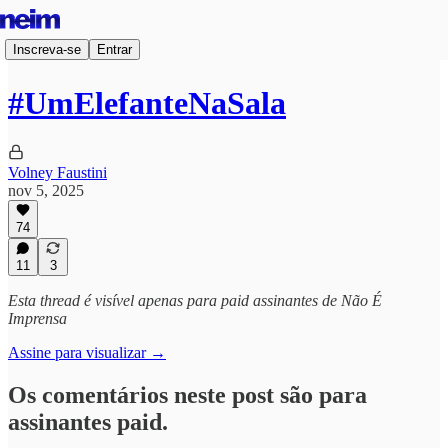
Inscreva-se
Entrar
#UmElefanteNaSala
Volney Faustini
nov 5, 2025
74
11
3
Esta thread é visível apenas para paid assinantes de Não É
Imprensa
Assine para visualizar →
Os comentários neste post são para
assinantes paid.