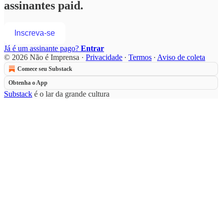
assinantes paid.
Inscreva-se
Já é um assinante pago?
Entrar
© 2026 Não é Imprensa
·
Privacidade
∙
Termos
∙
Aviso de coleta
Comece seu Substack
Obtenha o App
Substack
é o lar da grande cultura