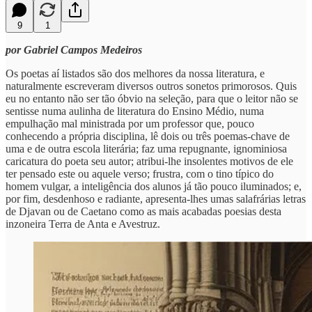
9
1
por Gabriel Campos Medeiros
Os poetas aí listados são dos melhores da nossa literatura, e
naturalmente escreveram diversos outros sonetos primorosos. Quis
eu no entanto não ser tão óbvio na seleção, para que o leitor não se
sentisse numa aulinha de literatura do Ensino Médio, numa
empulhação mal ministrada por um professor que, pouco
conhecendo a própria disciplina, lê dois ou três poemas-chave de
uma e de outra escola literária; faz uma repugnante, ignominiosa
caricatura do poeta seu autor; atribui-lhe insolentes motivos de ele
ter pensado este ou aquele verso; frustra, com o tino típico do
homem vulgar, a inteligência dos alunos já tão pouco iluminados; e,
por fim, desdenhoso e radiante, apresenta-lhes umas salafrárias letras
de Djavan ou de Caetano como as mais acabadas poesias desta
inzoneira Terra de Anta e Avestruz.