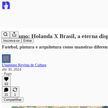
#unamuno: Holanda X Brasil, a eterna disp
Inscreva-se
Entrar
Futebol, pintura e arquitetura como maneiras difere
Unamuno Revista de Cultura
abr 30, 2024
∙ Pago
63
21
1
Compartilhar