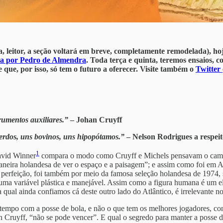
a, leitor, a seção voltará em breve, completamente remodelada),
ada por Pedro de Almendra
. Toda terça e quinta, teremos ensaios,
 que, por isso, só tem o futuro a oferecer. Visite também o
Twitter
rumentos auxiliares.”
– Johan Cruyff
lerdos, uns bovinos, uns hipopótamos.”
– Nelson Rodrigues a respei
1
avid Winner
compara o modo como Cruyff e Michels pensavam o campo 
aneira holandesa de ver o espaço e a paisagem”; e assim como foi em Am
 perfeição, foi também por meio da famosa seleção holandesa de 1974,
ma variável plástica e manejável. Assim como a figura humana é um e
a qual ainda confiamos cá deste outro lado do Atlântico, é irrelevante n
tempo com a posse de bola, e não o que tem os melhores jogadores, contr
han Cruyff, “não se pode vencer”. E qual o segredo para manter a poss