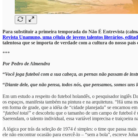
Para substituir a primeira temporada do Não É Entrevista (calm
Revista Unamuno, uma célula de jovens talentos literários, edit
talentosa que se importa de verdade com a cultura do nosso país e
***
Por Pedro de Almendra
“
Você joga futebol com a sua cabeça, as pernas não passam de inst
“
Diante dele, que não pensa, todos nós, que pensamos, somos uns 
Em um estudo a respeito do futebol holandês, o pesquisador inglês D
os espaços, manifesta também na pintura e na arquitetura. “Há uma m
em forma de grade, que a idéia de “cidade planejada” se encarnou em
“futebol total”
e descobriu que o tamanho de um campo de futebol é u
Saerendam, o talento individual, essa variável imprecisa e traiçoeira n
A lógica por trás da seleção de 1974 é simples: o time que passa mais 
ele não encontrar ocasião para exercê-lo – “sem a bola”, escreve Jo