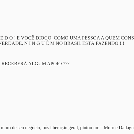
M E D O ! E VOCÊ DIOGO, COMO UMA PESSOA A QUEM C
RDADE, N I N G U É M NO BRASIL ESTÁ FAZENDO !!!
 RECEBERÁ ALGUM APOIO ???
o muro de seu negócio, pós liberação geral, pintou um " Moro e Dallagno