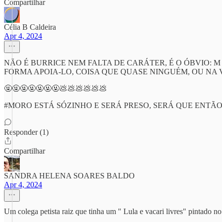
Compartilhar
Célia B Caldeira
Apr 4, 2024
NÃO É BURRICE NEM FALTA DE CARÁTER, É O ÓBVIO: 
FORMA APOIA-LO, COISA QUE QUASE NINGUÉM, OU NA VE
🤬🤬🤬🤬🤬🤬🤬💩💩💩💩💩💩
#MORO ESTÁ SÓZINHO E SERÁ PRESO, SERÁ QUE ENTÃO
Responder (1)
Compartilhar
SANDRA HELENA SOARES BALDO
Apr 4, 2024
Um colega petista raiz que tinha um " Lula e vacari livres" pintado n