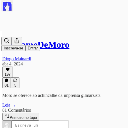
#VexameDeMoro
Inscreva-se
Entrar
Diogo Mainardi
abr 4, 2024
197
81
5
Moro se oferece ao achincalhe da imprensa gilmarzista
Leia →
81 Comentários
Primeiro no topo