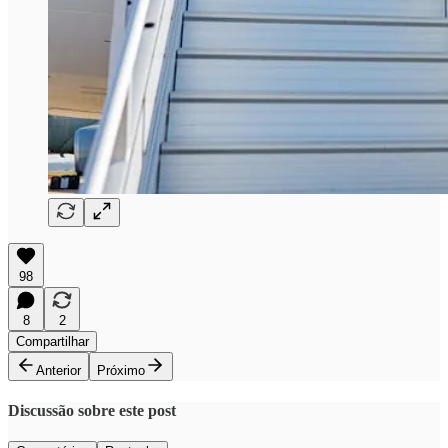
98
8
2
Compartilhar
Anterior
Próximo
Discussão sobre este post