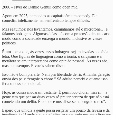
2006 - Flyer do Danilo Gentili como open mic.
Agora em 2025, nem todas as capitais têm um comedy. E a
comédia, infelizmente, tem enfrentado tempos difíceis.
Mas seguimos: nos levantamos, caminhamos até o microfone… e
falamos bobagens. Algumas delas até com a pretensão de cutucar o
modo como a sociedade enxerga o mundo, inclusive os vieses
políticos.
É uma pena que, às vezes, essas bobagens sejam levadas ao pé da
letra. Que figuras de linguagem como a ironia, o sarcasmo e a
metáfora sejam interpretados como opinião pessoal. Às vezes são,
mas nem sempre. E vocês sabem disso.
Isso não é bom pra arte. Nem pra liberdade de rir. A minha geração
ouvia dos pais: “engole o choro.” Só adulto percebi o quanto isso
feria o nosso emocional.
Hoje, as coisas mudaram bastante. É permitido chorar, mas rir... a
gente tem que pensar duas vezes só pra ter certeza de que não está
cometendo um delito. É como se nos dissessem: “engole o riso”.
Espero que um dia a gente possa resgatar um pouco da leveza e da
inocência de lá atrás e que o público se sinta cada vez mais livre pra