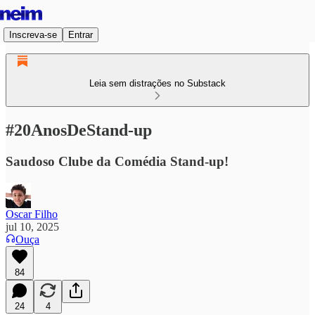
Inscreva-se
Entrar
Leia sem distrações no Substack
#20AnosDeStand-up
Saudoso Clube da Comédia Stand-up!
Oscar Filho
jul 10, 2025
Ouça
84
24
4