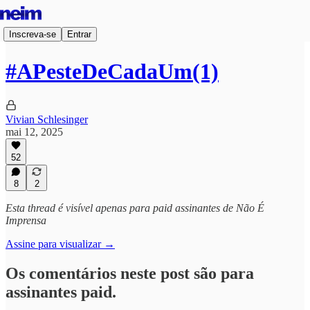
Inscreva-se
Entrar
#APesteDeCadaUm(1)
Vivian Schlesinger
mai 12, 2025
52
8
2
Esta thread é visível apenas para paid assinantes de Não É
Imprensa
Assine para visualizar →
Os comentários neste post são para
assinantes paid.