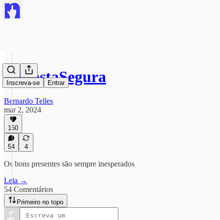
#ApostaSegura
Inscreva-se
Entrar
Bernardo Telles
mar 2, 2024
150
54
4
Os bons presentes são sempre inesperados
Leia →
54 Comentários
Primeiro no topo