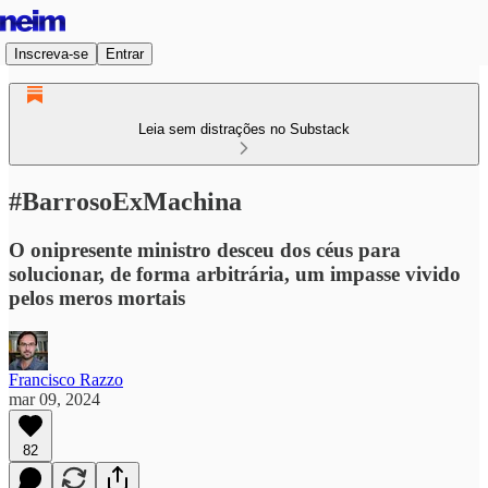
Inscreva-se
Entrar
Leia sem distrações no Substack
#BarrosoExMachina
O onipresente ministro desceu dos céus para
solucionar, de forma arbitrária, um impasse vivido
pelos meros mortais
Francisco Razzo
mar 09, 2024
82