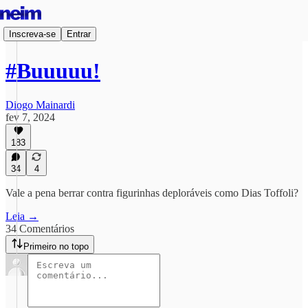
Inscreva-se
Entrar
#Buuuuu!
Diogo Mainardi
fev 7, 2024
183
34
4
Vale a pena berrar contra figurinhas deploráveis como Dias Toffoli?
Leia →
34 Comentários
Primeiro no topo