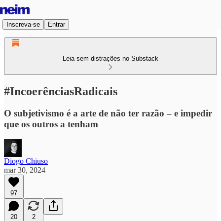
Inscreva-se
Entrar
Leia sem distrações no Substack
#IncoerênciasRadicais
O subjetivismo é a arte de não ter razão – e impedir
que os outros a tenham
Diogo Chiuso
mar 30, 2024
97
20
2