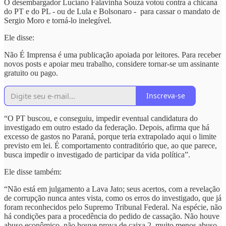
O desembargador Luciano Falavinha Souza votou contra a chicana
do PT e do PL - ou de Lula e Bolsonaro - para cassar o mandato de
Sergio Moro e torná-lo inelegível.
Ele disse:
Não É Imprensa é uma publicação apoiada por leitores. Para receber
novos posts e apoiar meu trabalho, considere tornar-se um assinante
gratuito ou pago.
Inscreva-se
“O PT buscou, e conseguiu, impedir eventual candidatura do
investigado em outro estado da federação. Depois, afirma que há
excesso de gastos no Paraná, porque teria extrapolado aqui o limite
previsto em lei. É comportamento contraditório que, ao que parece,
busca impedir o investigado de participar da vida política”.
Ele disse também:
“Não está em julgamento a Lava Jato; seus acertos, com a revelação
de corrupção nunca antes vista, como os erros do investigado, que já
foram reconhecidos pelo Supremo Tribunal Federal. Na espécie, não
há condições para a procedência do pedido de cassação. Não houve
abuso econômico, não houve prova de caixa 2, muito menos abuso