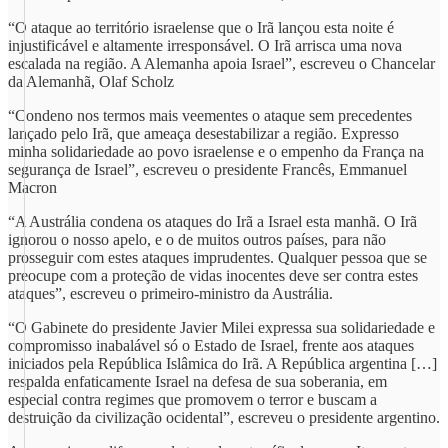
“O ataque ao território israelense que o Irã lançou esta noite é
injustificável e altamente irresponsável. O Irã arrisca uma nova
escalada na região. A Alemanha apoia Israel”, escreveu o Chancelar
da Alemanhã, Olaf Scholz
“Condeno nos termos mais veementes o ataque sem precedentes
lançado pelo Irã, que ameaça desestabilizar a região. Expresso
minha solidariedade ao povo israelense e o empenho da França na
segurança de Israel”, escreveu o presidente Francês, Emmanuel
Macron
“A Austrália condena os ataques do Irã a Israel esta manhã. O Irã
ignorou o nosso apelo, e o de muitos outros países, para não
prosseguir com estes ataques imprudentes. Qualquer pessoa que se
preocupe com a proteção de vidas inocentes deve ser contra estes
ataques”, escreveu o primeiro-ministro da Austrália.
“O Gabinete do presidente Javier Milei expressa sua solidariedade e
compromisso inabalável só o Estado de Israel, frente aos ataques
iniciados pela República Islâmica do Irã. A República argentina […]
respalda enfaticamente Israel na defesa de sua soberania, em
especial contra regimes que promovem o terror e buscam a
destruição da civilização ocidental”, escreveu o presidente argentino.