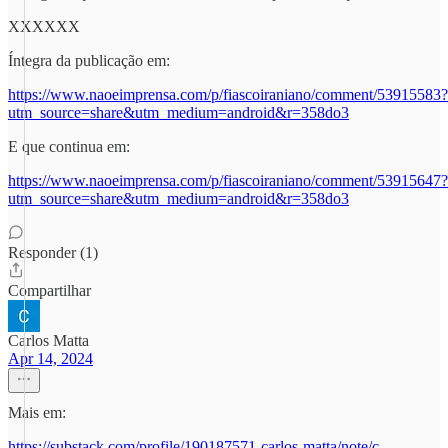
XXXXXX
Íntegra da publicação em:
https://www.naoeimprensa.com/p/fiascoiraniano/comment/53915583?
utm_source=share&utm_medium=android&r=358do3
E que continua em:
https://www.naoeimprensa.com/p/fiascoiraniano/comment/53915647?
utm_source=share&utm_medium=android&r=358do3
Responder (1)
Compartilhar
Carlos Matta
Apr 14, 2024
Mais em:
https://substack.com/profile/190187571-carlos-matta/note/c-