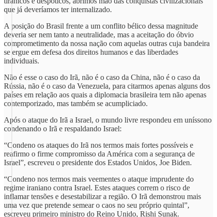
tirânicos e despóticos, abrimos mão das conquistas civilizacionais
que já deveríamos ter internalizado.
A posição do Brasil frente a um conflito bélico dessa magnitude
deveria ser nem tanto a neutralidade, mas a aceitação do óbvio
comprometimento da nossa nação com aquelas outras cuja bandeira
se ergue em defesa dos direitos humanos e das liberdades
individuais.
Não é esse o caso do Irã, não é o caso da China, não é o caso da
Rússia, não é o caso da Venezuela, para citarmos apenas alguns dos
países em relação aos quais a diplomacia brasileira tem não apenas
contemporizado, mas também se acumpliciado.
Após o ataque do Irã a Israel, o mundo livre respondeu em uníssono
condenando o Irã e respaldando Israel:
“Condeno os ataques do Irã nos termos mais fortes possíveis e
reafirmo o firme compromisso da América com a segurança de
Israel”, escreveu o presidente dos Estados Unidos, Joe Biden.
“Condeno nos termos mais veementes o ataque imprudente do
regime iraniano contra Israel. Estes ataques correm o risco de
inflamar tensões e desestabilizar a região. O Irã demonstrou mais
uma vez que pretende semear o caos no seu próprio quintal”,
escreveu primeiro ministro do Reino Unido, Rishi Sunak.