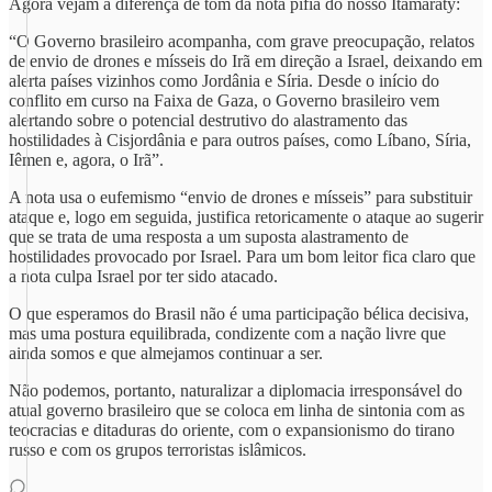
Agora vejam a diferença de tom da nota pífia do nosso Itamaraty:
“O Governo brasileiro acompanha, com grave preocupação, relatos
de envio de drones e mísseis do Irã em direção a Israel, deixando em
alerta países vizinhos como Jordânia e Síria. Desde o início do
conflito em curso na Faixa de Gaza, o Governo brasileiro vem
alertando sobre o potencial destrutivo do alastramento das
hostilidades à Cisjordânia e para outros países, como Líbano, Síria,
Iêmen e, agora, o Irã”.
A nota usa o eufemismo “envio de drones e mísseis” para substituir
ataque e, logo em seguida, justifica retoricamente o ataque ao sugerir
que se trata de uma resposta a um suposta alastramento de
hostilidades provocado por Israel. Para um bom leitor fica claro que
a nota culpa Israel por ter sido atacado.
O que esperamos do Brasil não é uma participação bélica decisiva,
mas uma postura equilibrada, condizente com a nação livre que
ainda somos e que almejamos continuar a ser.
Não podemos, portanto, naturalizar a diplomacia irresponsável do
atual governo brasileiro que se coloca em linha de sintonia com as
teocracias e ditaduras do oriente, com o expansionismo do tirano
russo e com os grupos terroristas islâmicos.