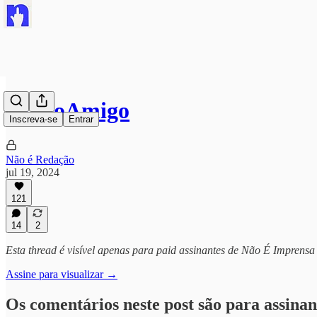
#FogoAmigo
Inscreva-se
Entrar
Não é Redação
jul 19, 2024
121
14
2
Esta thread é visível apenas para paid assinantes de Não É Imprensa
Assine para visualizar →
Os comentários neste post são para assinan