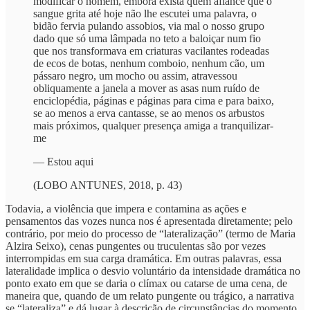
modificar o homem, embora exista quem afiance que o
sangue grita até hoje não lhe escutei uma palavra, o
bidão fervia pulando assobios, via mal o nosso grupo
dado que só uma lâmpada no teto a baloiçar num fio
que nos transformava em criaturas vacilantes rodeadas
de ecos de botas, nenhum comboio, nenhum cão, um
pássaro negro, um mocho ou assim, atravessou
obliquamente a janela a mover as asas num ruído de
enciclopédia, páginas e páginas para cima e para baixo,
se ao menos a erva cantasse, se ao menos os arbustos
mais próximos, qualquer presença amiga a tranquilizar-
me
— Estou aqui
(LOBO ANTUNES, 2018, p. 43)
Todavia, a violência que impera e contamina as ações e
pensamentos das vozes nunca nos é apresentada diretamente; pelo
contrário, por meio do processo de “lateralização” (termo de Maria
Alzira Seixo), cenas pungentes ou truculentas são por vezes
interrompidas em sua carga dramática. Em outras palavras, essa
lateralidade implica o desvio voluntário da intensidade dramática no
ponto exato em que se daria o clímax ou catarse de uma cena, de
maneira que, quando de um relato pungente ou trágico, a narrativa
se “lateraliza” e dá lugar à descrição de circunstâncias do momento,