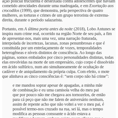
ação policial truculenta e desleixada contra adolescentes que haviam
cometido atrocidades durante uma madrugada, e em
Exortação aos
crocodilos
(1999), que demonstra, pela perspectiva de quatro
mulheres, as torturas e crimes de um grupo terrorista de extrema-
direita, durante o período salazarista.
Portanto, em
A última porta antes da noite
(2018), Lobo Antunes se
inspira num crime real, ocorrido na região Norte de seu país, a fim
de apresentar-nos, mais uma vez, uma narração fraturada,
interpolada de incertezas, lacunas, zonas penumbrosas e que é
constituída por um entrelaçamento de vozes, temporalidades
heterogêneas e níveis distintos de consciência. Ao longo das
páginas, somos embalados por cinco personalidades distintas, todas
elas envolvidas na morte de um empresário, cujo corpo é dissolvido
em ácido sulfúrico, num ato simultaneamente de ocultação de
cadáver e de aniquilamento da própria culpa. Com efeito, o mote
que alinhava as cinco consciências é: “sem corpo não há crime”:
e me mandou soprar apesar de apagadas, a minha mãe
de combinação e eu uma camisola velha do meu pai
que por pouco não me chegava aos tornozelos, de então
para cá peço que não me falem de aniversário nenhum,
assim de repente acho que não voltei a ver o meu pai, é
possível termo-nos cruzado na rua, sei lá, mas o tempo
modifica as pessoas consoante o ácido estava a