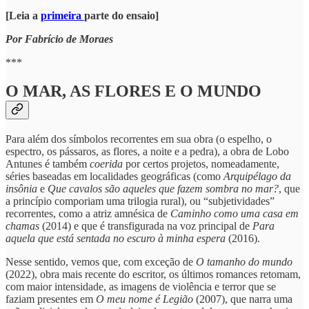
[Leia a
primeira
parte do ensaio]
Por Fabrício de Moraes
***
O MAR, AS FLORES E O MUNDO
Para além dos símbolos recorrentes em sua obra (o espelho, o
espectro, os pássaros, as flores, a noite e a pedra), a obra de Lobo
Antunes é também
coerida
por certos projetos, nomeadamente,
séries baseadas em localidades geográficas (como
Arquipélago da
insônia
e
Que cavalos são aqueles que fazem sombra no mar?
, que
a princípio comporiam uma trilogia rural), ou “subjetividades”
recorrentes, como a atriz amnésica de
Caminho como uma casa em
chamas
(2014) e que é transfigurada na voz principal de
Para
aquela que está sentada no escuro à minha espera
(2016).
Nesse sentido, vemos que, com exceção de
O tamanho do mundo
(2022), obra mais recente do escritor, os últimos romances retomam,
com maior intensidade, as imagens de violência e terror que se
faziam presentes em
O meu nome é Legião
(2007), que narra uma