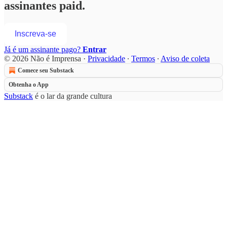
assinantes paid.
Inscreva-se
Já é um assinante pago?
Entrar
© 2026 Não é Imprensa
·
Privacidade
∙
Termos
∙
Aviso de coleta
Comece seu Substack
Obtenha o App
Substack
é o lar da grande cultura