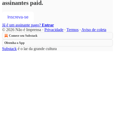
assinantes paid.
Inscreva-se
Já é um assinante pago?
Entrar
© 2026 Não é Imprensa
·
Privacidade
∙
Termos
∙
Aviso de coleta
Comece seu Substack
Obtenha o App
Substack
é o lar da grande cultura