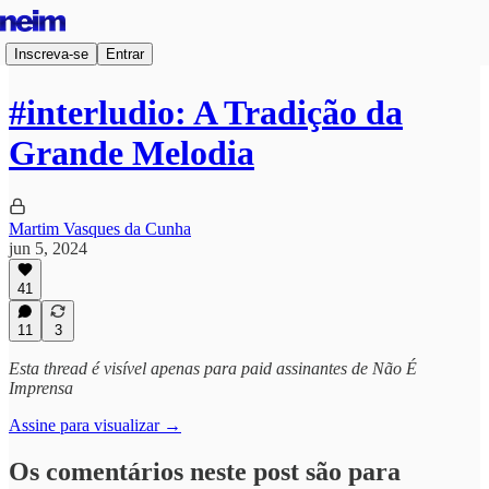
Inscreva-se
Entrar
#interludio: A Tradição da
Grande Melodia
Martim Vasques da Cunha
jun 5, 2024
41
11
3
Esta thread é visível apenas para paid assinantes de Não É
Imprensa
Assine para visualizar →
Os comentários neste post são para