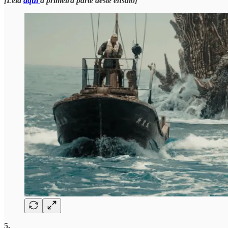
[Leia
aqui
a primeira parte deste ensaio]
5.