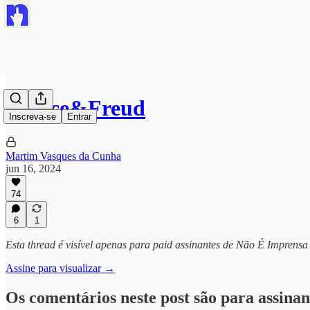
#Joyce&Freud
Inscreva-se
Entrar
Martim Vasques da Cunha
jun 16, 2024
74
6
1
Esta thread é visível apenas para paid assinantes de Não É Imprensa
Assine para visualizar →
Os comentários neste post são para assinan