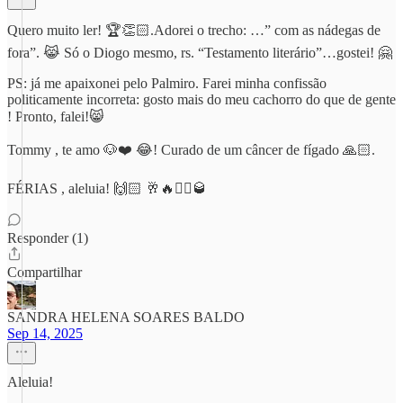
Quero muito ler! 🏆👏🏻.Adorei o trecho: …” com as nádegas de
fora”. 😹 Só o Diogo mesmo, rs. “Testamento literário”…gostei! 🤗
PS: já me apaixonei pelo Palmiro. Farei minha confissão
politicamente incorreta: gosto mais do meu cachorro do que de gente
! Pronto, falei!😸
Tommy , te amo 🐶❤️ 😂! Curado de um câncer de fígado 🙏🏻.
FÉRIAS , aleluia! 🙌🏻 🥂🔥👯‍♀️🥃
Responder (1)
Compartilhar
SANDRA HELENA SOARES BALDO
Sep 14, 2025
Aleluia!