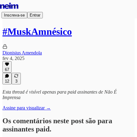
Inscreva-se
Entrar
#MuskAmnésico
Dionisius Amendola
fev 4, 2025
67
12
3
Esta thread é visível apenas para paid assinantes de Não É
Imprensa
Assine para visualizar →
Os comentários neste post são para
assinantes paid.