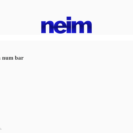
m num bar
o.