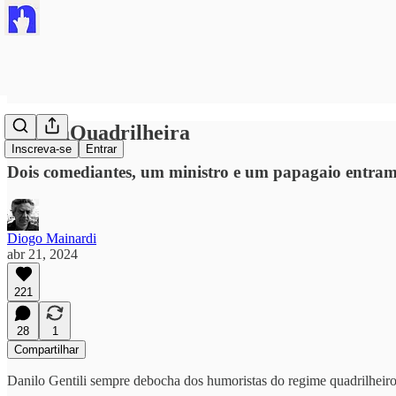
#PiadaQuadrilheira
Inscreva-se
Entrar
Dois comediantes, um ministro e um papagaio entra
Diogo Mainardi
abr 21, 2024
221
28
1
Compartilhar
Danilo Gentili sempre debocha dos humoristas do regime quadrilheir