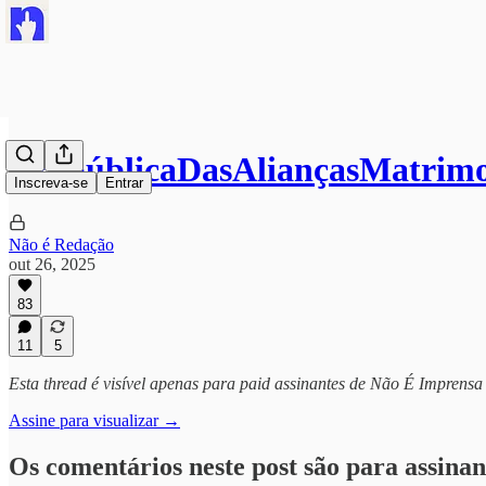
#RepúblicaDasAliançasMatrimo
Inscreva-se
Entrar
Não é Redação
out 26, 2025
83
11
5
Esta thread é visível apenas para paid assinantes de Não É Imprensa
Assine para visualizar →
Os comentários neste post são para assinan