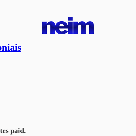
niais
tes paid.