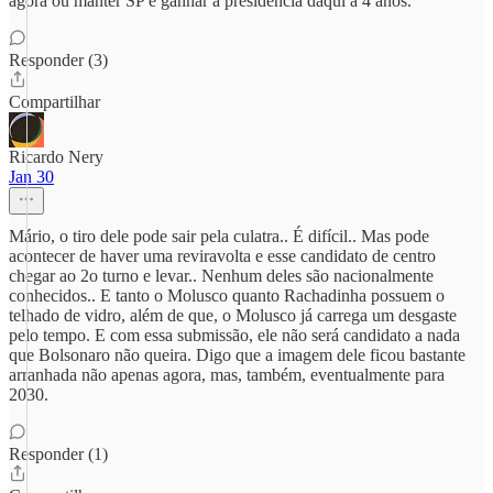
agora ou manter SP e ganhar a presidencia daqui a 4 anos.
Responder (3)
Compartilhar
Ricardo Nery
Jan 30
Mário, o tiro dele pode sair pela culatra.. É difícil.. Mas pode
acontecer de haver uma reviravolta e esse candidato de centro
chegar ao 2o turno e levar.. Nenhum deles são nacionalmente
conhecidos.. E tanto o Molusco quanto Rachadinha possuem o
telhado de vidro, além de que, o Molusco já carrega um desgaste
pelo tempo. E com essa submissão, ele não será candidato a nada
que Bolsonaro não queira. Digo que a imagem dele ficou bastante
arranhada não apenas agora, mas, também, eventualmente para
2030.
Responder (1)