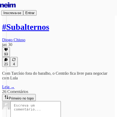
Inscreva-se
Entrar
#Subalternos
Diogo Chiuso
jan 30
99
26
4
Com Tarcísio fora do baralho, o Centrão fica livre para negociar
com Lula
Leia →
26 Comentários
Primeiro no topo