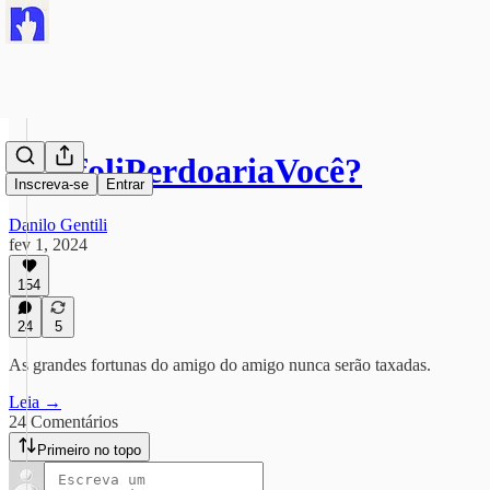
#ToffoliPerdoariaVocê?
Inscreva-se
Entrar
Danilo Gentili
fev 1, 2024
154
24
5
As grandes fortunas do amigo do amigo nunca serão taxadas.
Leia →
24 Comentários
Primeiro no topo