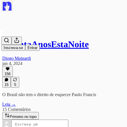
#TrintaAnosEstaNoite
Inscreva-se
Entrar
Diogo Mainardi
jan 4, 2024
156
15
5
O Brasil não tem o direito de esquecer Paulo Francis
Leia →
15 Comentários
Primeiro no topo