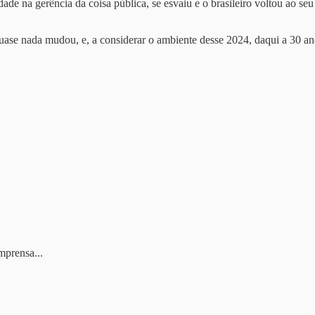
ade na gerência da coisa pública, se esvaiu e o brasileiro voltou ao s
uase nada mudou, e, a considerar o ambiente desse 2024, daqui a 30 ano
mprensa...