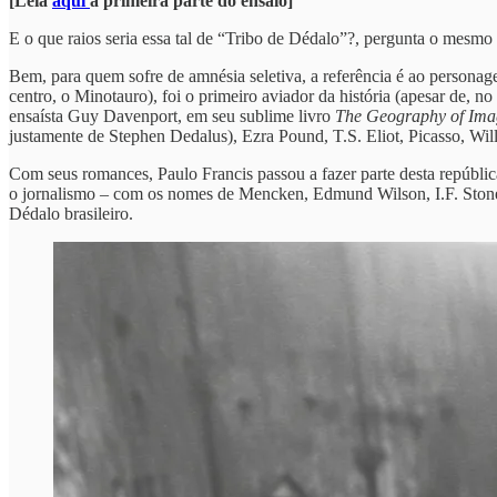
[Leia
aqui
a primeira parte do ensaio]
E o que raios seria essa tal de “Tribo de Dédalo”?, pergunta o mesmo 
Bem, para quem sofre de amnésia seletiva, a referência é ao persona
centro, o Minotauro), foi o primeiro aviador da história (apesar de, 
ensaísta Guy Davenport, em seu sublime livro
The Geography of Ima
justamente de Stephen Dedalus), Ezra Pound, T.S. Eliot, Picasso, Willi
Com seus romances, Paulo Francis passou a fazer parte desta repúblic
o jornalismo – com os nomes de Mencken, Edmund Wilson, I.F. Stone, 
Dédalo brasileiro.