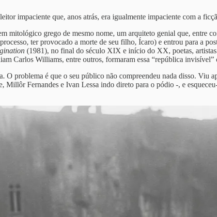
leitor impaciente que, anos atrás, era igualmente impaciente com a ficç
gem mitológico grego de mesmo nome, um arquiteto genial que, entre co
no processo, ter provocado a morte de seu filho, Ícaro) e entrou para a
gination
(1981), no final do século XIX e início do XX, poetas, artist
am Carlos Williams, entre outros, formaram essa “república invisível” q
a. O problema é que o seu público não compreendeu nada disso. Viu ape
Millôr Fernandes e Ivan Lessa indo direto para o pódio -, e esqueceu-s