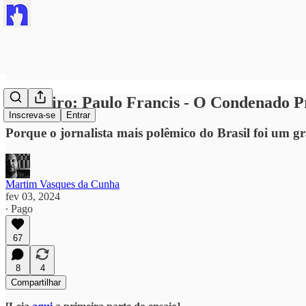
#vespeiro: Paulo Francis - O Condenado Pr
Inscreva-se
Entrar
Porque o jornalista mais polêmico do Brasil foi um gra
Martim Vasques da Cunha
fev 03, 2024
∙ Pago
67
8
4
Compartilhar