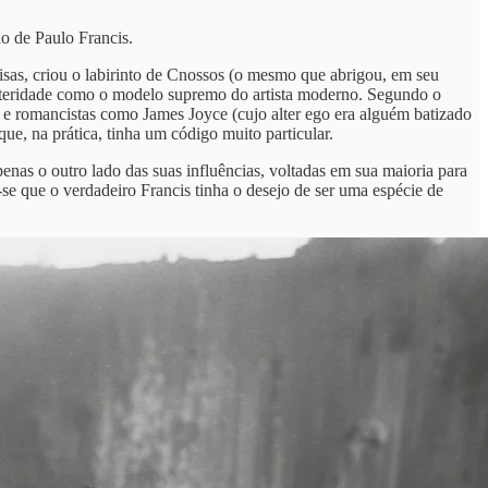
ão de Paulo Francis.
isas, criou o labirinto de Cnossos (o mesmo que abrigou, em seu
 posteridade como o modelo supremo do artista moderno. Segundo o
as e romancistas como James Joyce (cujo alter ego era alguém batizado
ue, na prática, tinha um código muito particular.
nas o outro lado das suas influências, voltadas em sua maioria para
e que o verdadeiro Francis tinha o desejo de ser uma espécie de