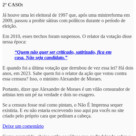
2° CASO:
Já houve uma lei eleitoral de 1997 que, após uma minirreforma em
2009, passou a proibir sátiras com políticos durante o período de
eleição.
Em 2010, esses trechos foram suspensos. O relator da votação disse
nessa época:
“Quem não quer ser criticado, satirizado, fica em
casa. Não seja candidato.”
E quando foi a última votação que derrubou de vez essa lei? Há dois
anos, em 2023. Sabe quem foi o relator da ação que votou contra
essa censura? Isso, o ministro Alexandre de Moraes.
Portanto, dizer que Alexandre de Moraes é um vilão censurador de
artistas tem um pé na verdade e dois no exagero.
Se a censura fosse real como pintam, o Não É Imprensa sequer
existiria. E eu não estaria escrevendo isso aqui pra vocês no site
criado pelo próprio cara que pediram a cabeça.
Deixe um comentário