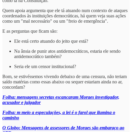
como tá na Constituição.
Quem apoia argumenta que ele tá atuando num contexto de ataques
coordenados às instituições democráticas, há quem veja suas ações
como um "mal necessário" ou um "freio de emergência".
E as perguntas que ficam são:
Ele está certo atuando do jeito que está?
Na ânsia de punir atos antidemocráticos, estaria ele sendo
antidemocrático também?
Seria ele um censor institucional?
Bom, se estivéssemos vivendo debaixo de uma censura, não teriam
saído matérias como essas abaixo ou sequer estariam ainda no ar,
concordam?
Folha: mensagens secretas escancaram Moraes investigador,
acusador e julgador
Folha: m meio a especulações, a lei é o farol que ilumina o
caminho
O Globo: Mensagens de assessores de Moraes são embaraço ao