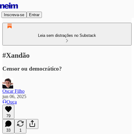
Inscreva-se
Entrar
Leia sem distrações no Substack
#Xandão
Censor ou democrático?
Oscar Filho
jun 06, 2025
Ouça
79
33
1