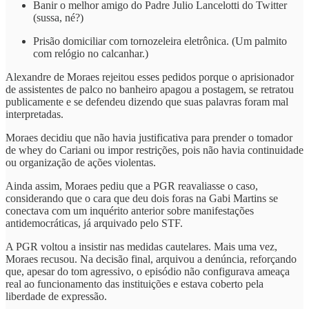
Banir o melhor amigo do Padre Julio Lancelotti do Twitter
(sussa, né?)
Prisão domiciliar com tornozeleira eletrônica. (Um palmito
com relógio no calcanhar.)
Alexandre de Moraes rejeitou esses pedidos porque o aprisionador
de assistentes de palco no banheiro apagou a postagem, se retratou
publicamente e se defendeu dizendo que suas palavras foram mal
interpretadas.
Moraes decidiu que não havia justificativa para prender o tomador
de whey do Cariani ou impor restrições, pois não havia continuidade
ou organização de ações violentas.
Ainda assim, Moraes pediu que a PGR reavaliasse o caso,
considerando que o cara que deu dois foras na Gabi Martins se
conectava com um inquérito anterior sobre manifestações
antidemocráticas, já arquivado pelo STF.
A PGR voltou a insistir nas medidas cautelares. Mais uma vez,
Moraes recusou. Na decisão final, arquivou a denúncia, reforçando
que, apesar do tom agressivo, o episódio não configurava ameaça
real ao funcionamento das instituições e estava coberto pela
liberdade de expressão.