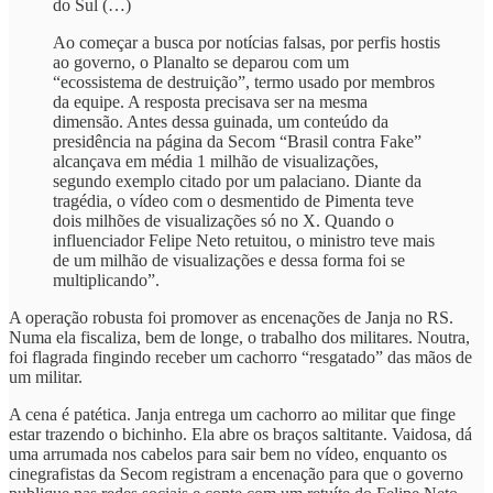
do Sul (…)
Ao começar a busca por notícias falsas, por perfis hostis
ao governo, o Planalto se deparou com um
“ecossistema de destruição”, termo usado por membros
da equipe. A resposta precisava ser na mesma
dimensão. Antes dessa guinada, um conteúdo da
presidência na página da Secom “Brasil contra Fake”
alcançava em média 1 milhão de visualizações,
segundo exemplo citado por um palaciano. Diante da
tragédia, o vídeo com o desmentido de Pimenta teve
dois milhões de visualizações só no X. Quando o
influenciador Felipe Neto retuitou, o ministro teve mais
de um milhão de visualizações e dessa forma foi se
multiplicando”.
A operação robusta foi promover as encenações de Janja no RS.
Numa ela fiscaliza, bem de longe, o trabalho dos militares. Noutra,
foi flagrada fingindo receber um cachorro “resgatado” das mãos de
um militar.
A cena é patética. Janja entrega um cachorro ao militar que finge
estar trazendo o bichinho. Ela abre os braços saltitante. Vaidosa, dá
uma arrumada nos cabelos para sair bem no vídeo, enquanto os
cinegrafistas da Secom registram a encenação para que o governo