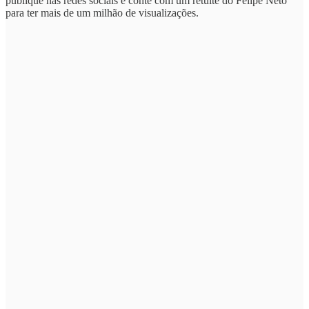
publique nas redes sociais e conte com um retuíte do Felipe Neto
para ter mais de um milhão de visualizações.