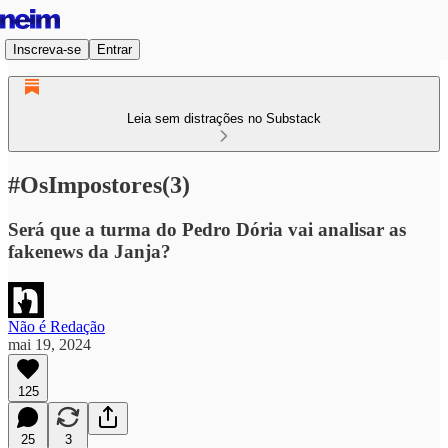
Inscreva-se
Entrar
Leia sem distrações no Substack
#OsImpostores(3)
Será que a turma do Pedro Dória vai analisar as
fakenews da Janja?
Não é Redação
mai 19, 2024
125
25
3