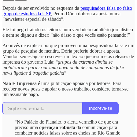
Depois de ser envolvido no esquema da
pesquisadora falsa no falso
grupo de estudos da USP
, Pedro Dória dobrou a aposta numa
“newsletter especial de sábado”.
Ele foi pego traindo os leitores num verdadeiro adultério jornalístico
e nem se dignou a dizer: “não é isso o que vocês estão pensando!”
Ao invés de explicar porque promoveu uma pesquisadora falsa e um
grupo de pesquisa de mentira, Dória preferiu dobrar a aposta.
Mandou seu estagiário escrever um textão que resume os releases de
imprensa do governo Lula: “
grupos da extrema direita se
mobilizaram para criar uma nova onda de campanhas de fake
news ligadas à tragédia gaúcha
”.
Não É Imprensa
é uma publicação apoiada por leitores. Para
receber novos posts e apoiar o nosso trabalho, considere tornar-se
um assinante pago.
Inscreva-se
“No Palácio do Planalto, o alerta vermelho de que era
preciso uma
operação robusta
da comunicação para
combater notícias falsas sobre as cheias no Rio Grande